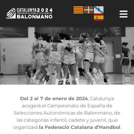
Del 2 al 7 de enero de 2024
, Catalunya
acogerá el Campeonato de España de
Selecciones Autonómicas de Balonmano, de
las categorías infantil, cadete y juvenil, que
organizará
la Federació Catalana d’Handbol
.