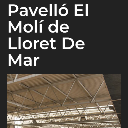
Pavelló El
Molí de
Lloret De
Mar