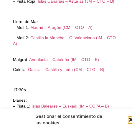
– Pista Roja:
Islas Canarias – Asturias (JM – CTO – B)
Gestionar el consentimiento
de las cookies
Lloret de Mar:
– Molí 1:
Madrid – Aragón (CM – CTO – A)
Para ofrecer las mejores experiencias, utilizamos tecnologías como las
cookies para almacenar y/o acceder a la información del dispositivo. El
– Molí 2:
Castilla la Mancha – C. Valenciana (IM – CTO –
consentimiento de estas tecnologías nos permitirá procesar datos como
A)
el comportamiento de navegación o las identificaciones únicas en este
sitio. No consentir o retirar el consentimiento, puede afectar
negativamente a ciertas características y funciones.
Malgrat:
Andalucía – Cataluña (IM – CTO – B)
Calella:
Galicia – Castilla y León (CM – CTO – B)
Aceptar
Denegar
17:30h
Blanes:
Ver preferencias
– Pista 1:
Islas Baleares – Euskadi (IM – COPA – B)
Política de Cookies
Política de Privacidad
Aviso Legal
– Pista 2:
Islas Canarias – Extremadura (IM – COPA – A)
– Pista 3:
La Rioja – Murcia (IM – COPA – C)