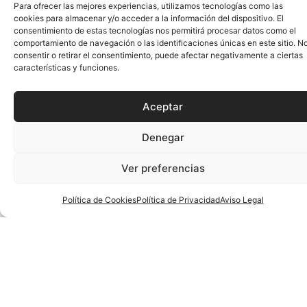
– Pista 4:
Cantabria – Murcia (JM – COPA – C)
– Pista Azul:
Castilla y León – C. Valenciana (JM – CTO –
A)
– Pista Roja:
Navarra – Andalucía (JM – CTO – B)
Lloret de Mar:
– Molí 1:
Castilla la Mancha – C. Valenciana (CM – CTO –
B)
– Molí 2:
Extremadura – La Rioja (JM – COPA – A)
Malgrat:
Castilla y León – Galicia (IM – CTO – B)
Calella:
Navarra – Cataluña (CM – CTO – A)
19.15h