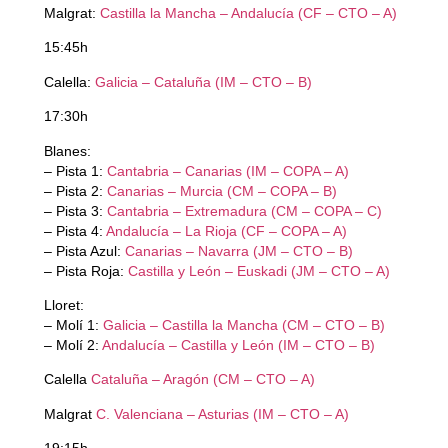
Malgrat:
Castilla la Mancha – Andalucía (CF – CTO – A)
15:45h
Calella:
Galicia – Cataluña (IM – CTO – B)
17:30h
Blanes:
– Pista 1:
Cantabria – Canarias (IM – COPA – A)
– Pista 2:
Canarias – Murcia (CM – COPA – B)
– Pista 3:
Cantabria – Extremadura (CM – COPA – C)
– Pista 4:
Andalucía – La Rioja (CF – COPA – A)
– Pista Azul:
Canarias – Navarra (JM – CTO – B)
Gestionar el consentimiento
– Pista Roja:
Castilla y León – Euskadi (JM – CTO – A)
de las cookies
Lloret:
Para ofrecer las mejores experiencias, utilizamos tecnologías como las
– Molí 1:
Galicia – Castilla la Mancha (CM – CTO – B)
cookies para almacenar y/o acceder a la información del dispositivo. El
– Molí 2:
Andalucía – Castilla y León (IM – CTO – B)
consentimiento de estas tecnologías nos permitirá procesar datos como
el comportamiento de navegación o las identificaciones únicas en este
Calella
Cataluña – Aragón (CM – CTO – A)
sitio. No consentir o retirar el consentimiento, puede afectar
negativamente a ciertas características y funciones.
Malgrat
C. Valenciana – Asturias (IM – CTO – A)