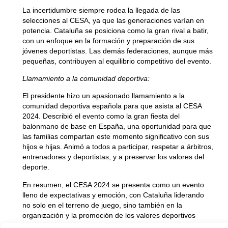
La incertidumbre siempre rodea la llegada de las
selecciones al CESA, ya que las generaciones varían en
potencia. Cataluña se posiciona como la gran rival a batir,
con un enfoque en la formación y preparación de sus
jóvenes deportistas. Las demás federaciones, aunque más
pequeñas, contribuyen al equilibrio competitivo del evento.
Llamamiento a la comunidad deportiva:
El presidente hizo un apasionado llamamiento a la
comunidad deportiva española para que asista al CESA
2024. Describió el evento como la gran fiesta del
Gestionar el consentimiento
balonmano de base en España, una oportunidad para que
de las cookies
las familias compartan este momento significativo con sus
hijos e hijas. Animó a todos a participar, respetar a árbitros,
Para ofrecer las mejores experiencias, utilizamos tecnologías como las
entrenadores y deportistas, y a preservar los valores del
cookies para almacenar y/o acceder a la información del dispositivo. El
deporte.
consentimiento de estas tecnologías nos permitirá procesar datos como
el comportamiento de navegación o las identificaciones únicas en este
En resumen, el CESA 2024 se presenta como un evento
sitio. No consentir o retirar el consentimiento, puede afectar
lleno de expectativas y emoción, con Cataluña liderando
negativamente a ciertas características y funciones.
no solo en el terreno de juego, sino también en la
organización y la promoción de los valores deportivos
fundamentales.
Aceptar