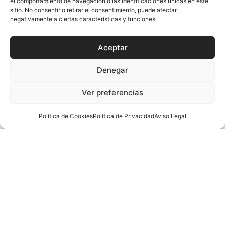
el comportamiento de navegación o las identificaciones únicas en este
sitio. No consentir o retirar el consentimiento, puede afectar
negativamente a ciertas características y funciones.
CESA 2024
COMPETICIÓN
RESUMEN
Crónica De La Última
07
Aceptar
Jornada Del CESA 2024
Ene
Denegar
CESA 2024
COMPETICIÓN
Ver preferencias
Sigue La Jornada Final Del
07
CESA 2024
Ene
Política de Cookies
Política de Privacidad
Aviso Legal